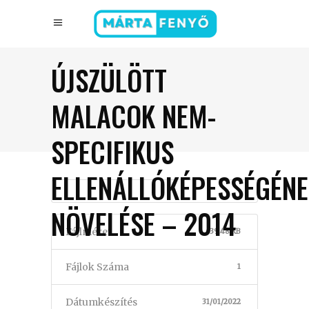
ÚJSZÜLÖTT
MALACOK NEM-
SPECIFIKUS
ELLENÁLLÓKÉPESSÉGÉN
NÖVELÉSE – 2014
Fájlméret
639.48 KB
Fájlok Száma
1
Dátumkészítés
31/01/2022