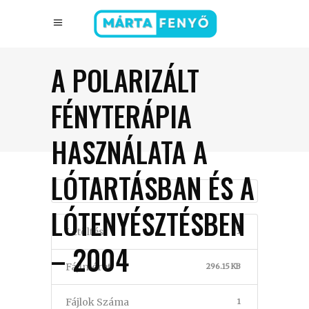
A POLARIZÁLT
FÉNYTERÁPIA
HASZNÁLATA A
LÓTARTÁSBAN ÉS A
LÓTENYÉSZTÉSBEN
Letöltés
3
– 2004
Fájlméret
296.15 KB
Fájlok Száma
1